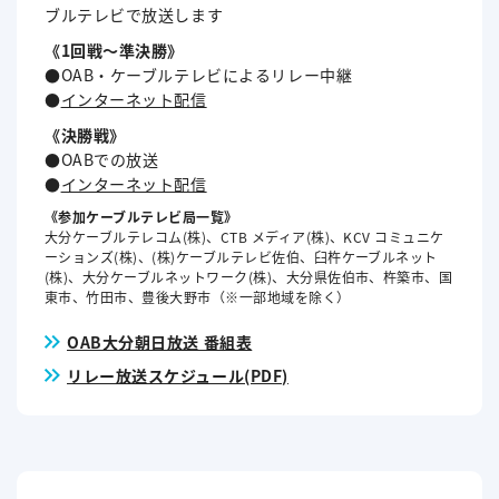
ブルテレビで放送します
《1回戦～準決勝》
●OAB・ケーブルテレビによるリレー中継
●
インターネット配信
《決勝戦》
●OABでの放送
●
インターネット配信
《参加ケーブルテレビ局一覧》
大分ケーブルテレコム(株)、CTB メディア(株)、KCV コミュニケ
ーションズ(株)、(株)ケーブルテレビ佐伯、臼杵ケーブルネット
(株)、大分ケーブルネットワーク(株)、大分県佐伯市、杵築市、国
東市、竹田市、豊後大野市（※一部地域を除く）
OAB大分朝日放送 番組表
リレー放送スケジュール(PDF)