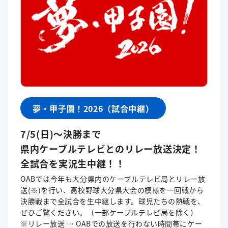
夢・甲子園！2026（試合中継）
7/5(日)～決勝まで
県内ケーブルテレビとのリレー放送決定！
全試合を実況生中継！！
OABでは今年も大分県内のケーブルテレビ局とリレー放
送(※)を行い、高校野球大分県大会の模様を一回戦から
決勝戦まで全試合を生中継します。球児たちの熱戦を、
ぜひご覧ください。（一部ケーブルテレビ局を除く）
※リレー放送 … OABでの放送を行わない時間帯にケー