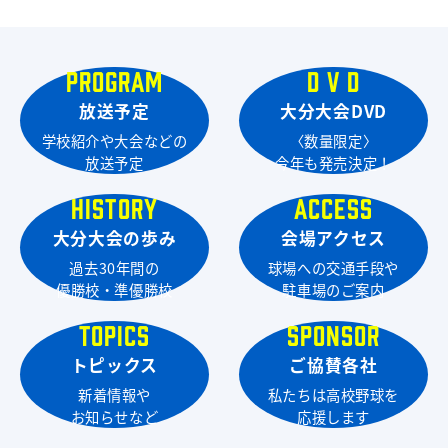
PROGRAM
D V D
放送予定
大分大会DVD
学校紹介や大会などの
〈数量限定〉
放送予定
今年も発売決定！
HISTORY
ACCESS
大分大会の歩み
会場アクセス
過去30年間の
球場への交通手段や
優勝校・準優勝校
駐車場のご案内
TOPICS
SPONSOR
トピックス
ご協賛各社
新着情報や
私たちは高校野球を
お知らせなど
応援します