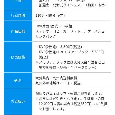
・抽選会・開会式ダイジェスト（動画） ほか
収録時間
110分・80分(予定)
DVD片面2層式 ／ 2枚組
商品仕様
ステレオ・コピーガード・トールケースシュ
リンクパック
・DVD(2枚組) 3,300円(税込)
・DVD(2枚組)＋メモリアルブック 5,800円
販売価格
(税込)
※メモリアルブックには大分大会全試合と出
場校を掲載（A4版・全ページカラー）
大分県内・九州内送料無料
送 料
九州外の地域は700円～(税込)
配達及び集金はヤマト運輸が担当致します。
※お支払は代引きとなります。手数料（金額
お支払い
10,000円未満の場合は税込330円）のご負担
をお願いします。