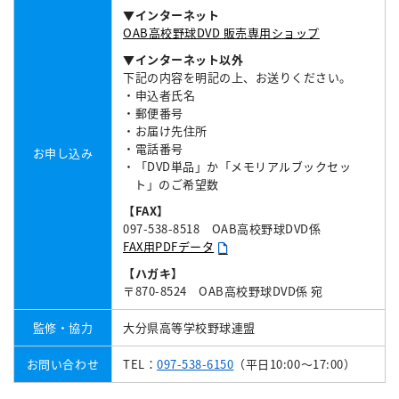
▼インターネット
OAB高校野球DVD 販売専用ショップ
▼インターネット以外
下記の内容を明記の上、お送りください。
・申込者氏名
・郵便番号
・お届け先住所
・電話番号
お申し込み
・「DVD単品」か「メモリアルブックセッ
ト」のご希望数
【FAX】
097-538-8518 OAB高校野球DVD係
FAX用PDFデータ
【ハガキ】
〒870-8524 OAB高校野球DVD係 宛
監修・協力
大分県高等学校野球連盟
お問い合わせ
TEL：
097-538-6150
（平日10:00～17:00）