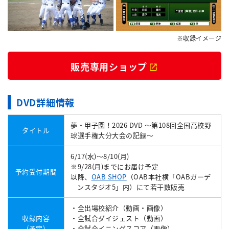
※収録イメージ
販売専用ショップ
DVD詳細情報
夢・甲子園！2026 DVD ～第108回全国高校野
タイトル
球選手権大分大会の記録～
6/17(水)～8/10(月)
※9/28(月)までにお届け予定
予約受付期間
以降、
OAB SHOP
（OAB本社横「OABガーデ
ンスタジオ5」内）にて若干数販売
・全出場校紹介（動画・画像）
収録内容
・全試合ダイジェスト（動画）
(予定)
・全試合イニングスコア（画像）