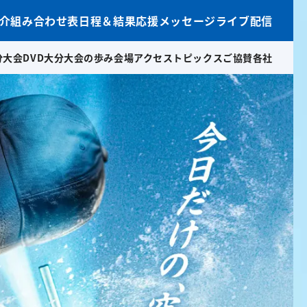
介
組み合わせ表
日程＆結果
応援メッセージ
ライブ配信
分大会DVD
大分大会の歩み
会場アクセス
トピックス
ご協賛各社